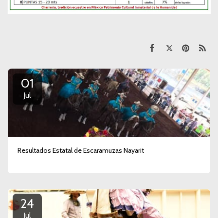
01
Jul
Resultados Estatal de Escaramuzas Nayarit
24
Jul