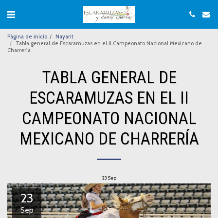
Página de inicio
Nayarit
Tabla general de Escaramuzas en el II Campeonato Nacional Mexicano de
Charrería
TABLA GENERAL DE
ESCARAMUZAS EN EL II
CAMPEONATO NACIONAL
MEXICANO DE CHARRERÍA
23
Sep
23
Sep