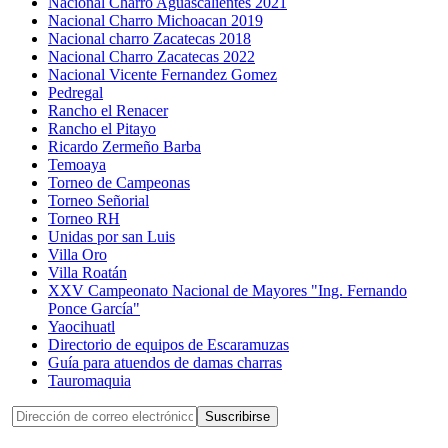
Nacional Charro Aguascalientes 2021
Nacional Charro Michoacan 2019
Nacional charro Zacatecas 2018
Nacional Charro Zacatecas 2022
Nacional Vicente Fernandez Gomez
Pedregal
Rancho el Renacer
Rancho el Pitayo
Ricardo Zermeño Barba
Temoaya
Torneo de Campeonas
Torneo Señorial
Torneo RH
Unidas por san Luis
Villa Oro
Villa Roatán
XXV Campeonato Nacional de Mayores "Ing. Fernando
Ponce García"
Yaocihuatl
Directorio de equipos de Escaramuzas
Guía para atuendos de damas charras
Tauromaquia
Suscribirse