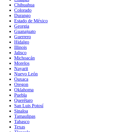
Chihuahua
Colorado
Durango
Estado de México
Georgia
Guanajuato
Guerrero
Hidalgo
Illinois
Jalisco
Michoacán
Morelos
Nayarit
Nuevo León
Oaxaca
Oregon
Oklahoma
Puebla
Querétaro
San Luis Potosí
Sinaloa
Tamaulipas
Tabasco
Texas