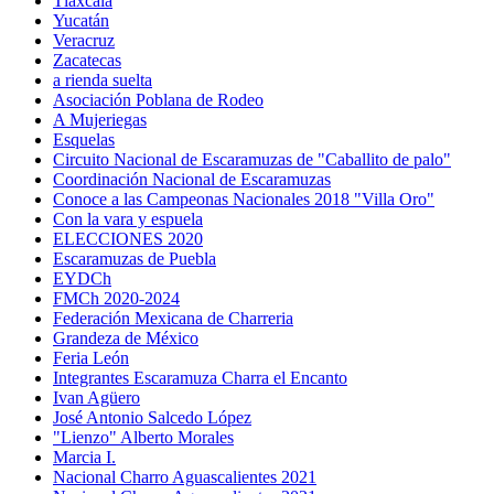
Tlaxcala
Yucatán
Veracruz
Zacatecas
a rienda suelta
Asociación Poblana de Rodeo
A Mujeriegas
Esquelas
Circuito Nacional de Escaramuzas de "Caballito de palo"
Coordinación Nacional de Escaramuzas
Conoce a las Campeonas Nacionales 2018 "Villa Oro"
Con la vara y espuela
ELECCIONES 2020
Escaramuzas de Puebla
EYDCh
FMCh 2020-2024
Federación Mexicana de Charreria
Grandeza de México
Feria León
Integrantes Escaramuza Charra el Encanto
Ivan Agüero
José Antonio Salcedo López
"Lienzo" Alberto Morales
Marcia I.
Nacional Charro Aguascalientes 2021