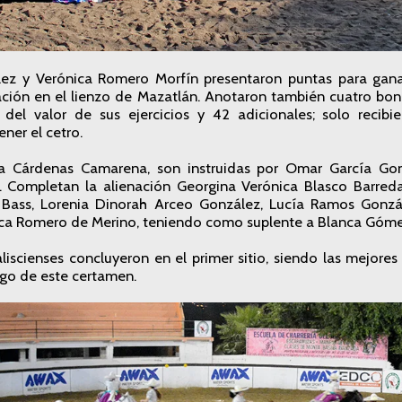
ez y Verónica Romero Morfín presentaron puntas para ganar
ación en el lienzo de Mazatlán. Anotaron también cuatro bon
l valor de sus ejercicios y 42 adicionales; solo recibie
ner el cetro.
la Cárdenas Camarena, son instruidas por Omar García Gonz
l. Completan la alienación Georgina Verónica Blasco Barreda,
Bass, Lorenia Dinorah Arceo González, Lucía Ramos Gonzá
ica Romero de Merino, teniendo como suplente a Blanca Góme
aliscienses concluyeron en el primer sitio, siendo las mejore
rgo de este certamen.