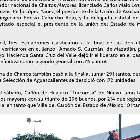
inador nacional de Charros Mayores, licenciado Carlos Malo Lo
zas, Perla López Yáñez; el presidente de la Unión de Asocia
 ingeniero Edesio Camacho Rojo, y la delegada estatal de
vitado especial el presidente de la unión del Estado de M
il, tres escuadrones clasificaron a la final en las dos 
e verificaron en el lienzo “Amado S. Guzmán” de Mazatlán, 
, Hacienda Santa Cruz del Valle dejó ir el liderato en el pa
 definitiva como segundo general con 315 puntos.
na de Charros también pasó a la final al sumar 291 tantos, que
 la Selección de Aguascalientes se despidió con 172 unidades.
el sábado, Cañón de Huajuco “Tracomsa” de Nuevo León t
 los mayores con su triunfo de 296 buenos, por 214 que regist
ila, en tanto que Villa del Carbón del Estado de México 101 tan