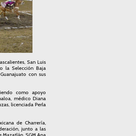
scalientes, San Luis
vo la Selección Baja
 Guanajuato con sus
eniendo como apoyo
naloa, médico Diana
as, licenciada Perla
xicana de Charrería,
eración, junto a las
 de Mazatlán, SGM Ana