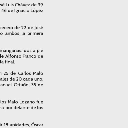
osé Luis Chávez de 39
o 46 de Ignacio López
becero de 22 de José
do ambos la primera
o manganas: dos a pie
 de Alfonso Franco de
a final.
n 25 de Carlos Malo
iales de 20 cada uno,
anuel Ortuño, 35 de
rlos Malo Lozano fue
na por delante de los
r 18 unidades, Óscar