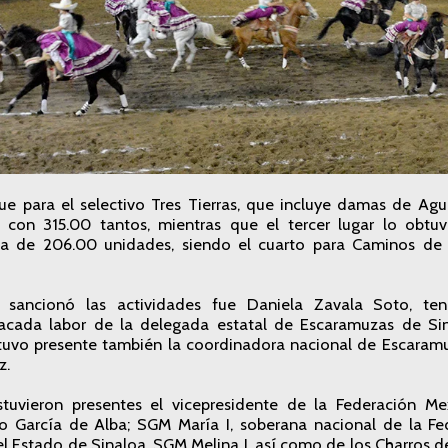
e para el selectivo Tres Tierras, que incluye damas de Agua
 con 315.00 tantos, mientras que el tercer lugar lo obtu
rca de 206.00 unidades, siendo el cuarto para Caminos de
sancionó las actividades fue Daniela Zavala Soto, t
acada labor de la delegada estatal de Escaramuzas de Si
tuvo presente también la coordinadora nacional de Escaramuz
z.
tuvieron presentes el vicepresidente de la Federación Me
jo García de Alba; SGM María I, soberana nacional de la Fed
el Estado de Sinaloa, SGM Melina I, así como de los Charros