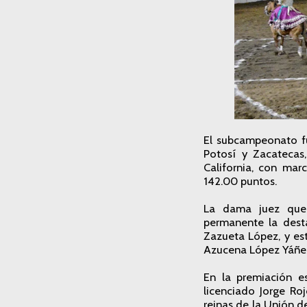
El subcampeonato fu
Potosí y Zacatecas,
California, con ma
142.00 puntos.
La dama juez que 
permanente la dest
Zazueta López, y es
Azucena López Yáñe
En la premiación es
licenciado Jorge Ro
reinas de la Unión d