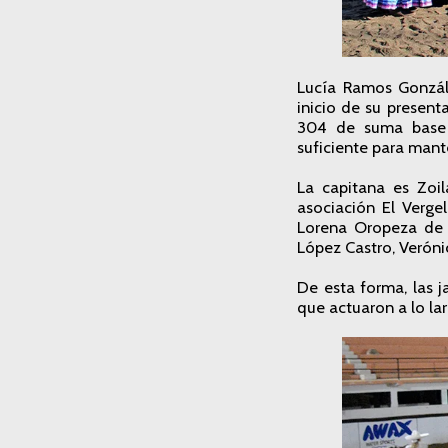
Lucía Ramos Gonzál
inicio de su present
304 de suma base de
suficiente para mante
La capitana es Zoi
asociación El Verge
Lorena Oropeza de 
López Castro, Verón
De esta forma, las j
que actuaron a lo la