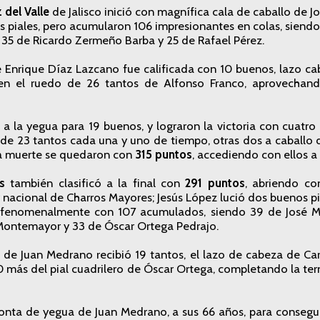
 del Valle
de Jalisco inició con magnífica cala de caballo de J
s piales, pero acumularon 106 impresionantes en colas, siend
 35 de Ricardo Zermeño Barba y 25 de Rafael Pérez.
 Enrique Díaz Lazcano fue calificada con 10 buenos, lazo ca
 en el ruedo de 26 tantos de Alfonso Franco, aprovechan
 a la yegua para 19 buenos, y lograron la victoria con cuatr
 de 23 tantos cada una y uno de tiempo, otras dos a caballo
 la muerte se quedaron con
315 puntos
, accediendo con ellos a l
s
también clasificó a la final con
291 puntos
, abriendo co
nacional de Charros Mayores; Jesús López lució dos buenos p
 fenomenalmente con 107 acumulados, siendo 39 de José M
Montemayor y 33 de Óscar Ortega Pedrajo.
o de Juan Medrano recibió 19 tantos, el lazo de cabeza de Ca
10 más del pial cuadrilero de Óscar Ortega, completando la ter
onta de yegua de Juan Medrano, a sus 66 años, para consegui