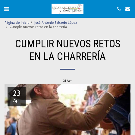
Página de inicio
José Antonio Salcedo López
Cumplir nuevos retos en la charrería
CUMPLIR NUEVOS RETOS
EN LA CHARRERÍA
23
Apr
23
Apr