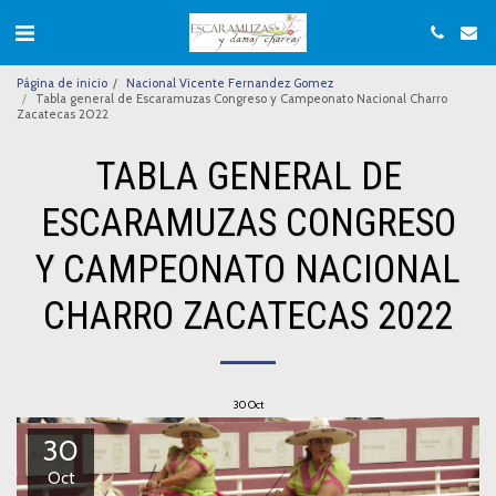
Página de inicio
Nacional Vicente Fernandez Gomez
Tabla general de Escaramuzas Congreso y Campeonato Nacional Charro
Zacatecas 2022
TABLA GENERAL DE
ESCARAMUZAS CONGRESO
Y CAMPEONATO NACIONAL
CHARRO ZACATECAS 2022
30
Oct
30
Oct