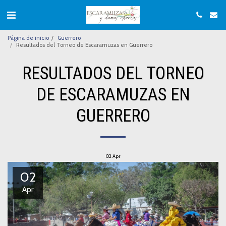
Página de inicio
Guerrero
Resultados del Torneo de Escaramuzas en Guerrero
RESULTADOS DEL TORNEO
DE ESCARAMUZAS EN
GUERRERO
02
Apr
02
Apr