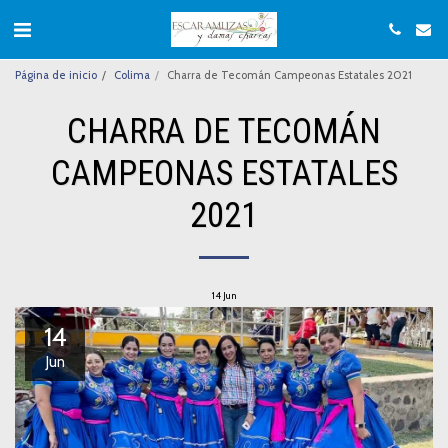
Página de inicio
Colima
Charra de Tecomán Campeonas Estatales 2021
CHARRA DE TECOMÁN
CAMPEONAS ESTATALES
2021
14
Jun
14
Jun