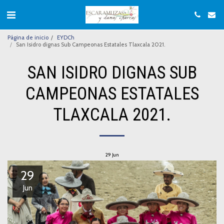
Página de inicio
EYDCh
San Isidro dignas Sub Campeonas Estatales Tlaxcala 2021.
SAN ISIDRO DIGNAS SUB
CAMPEONAS ESTATALES
TLAXCALA 2021.
29
Jun
29
Jun